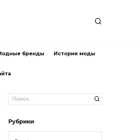
Модные бренды
История моды
айта
Search
for:
Рубрики