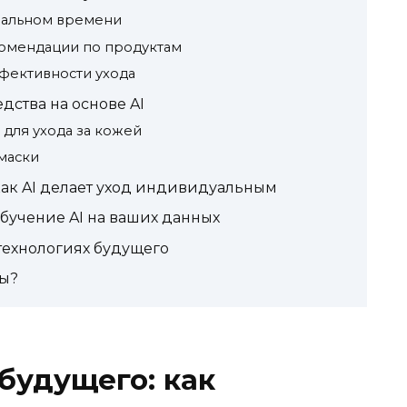
еальном времени
омендации по продуктам
фективности ухода
ства на основе AI
 для ухода за кожей
маски
ак AI делает уход индивидуальным
обучение AI на ваших данных
-технологиях будущего
ды?
будущего: как