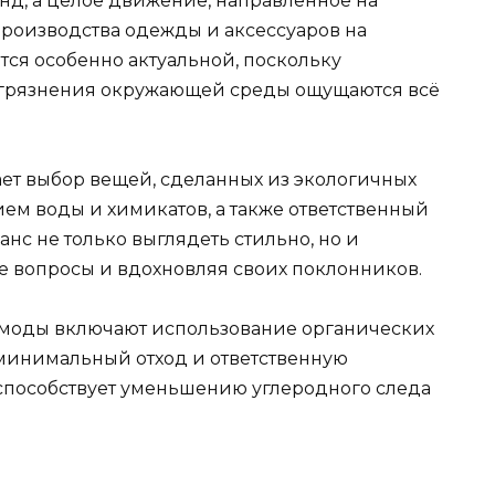
нд, а целое движение, направленное на
роизводства одежды и аксессуаров на
ится особенно актуальной, поскольку
агрязнения окружающей среды ощущаются всё
ает выбор вещей, сделанных из экологичных
ем воды и химикатов, а также ответственный
анс не только выглядеть стильно, но и
 вопросы и вдохновляя своих поклонников.
моды включают использование органических
 минимальный отход и ответственную
 способствует уменьшению углеродного следа