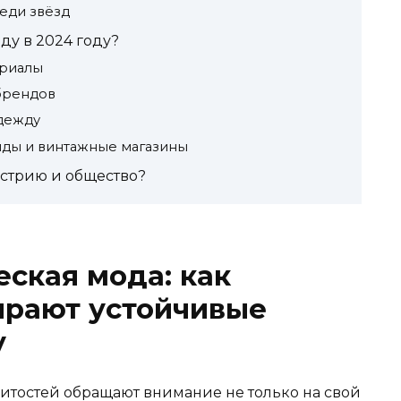
еди звёзд
ду в 2024 году?
ериалы
брендов
дежду
ды и винтажные магазины
устрию и общество?
еская мода: как
ирают устойчивые
у
итостей обращают внимание не только на свой