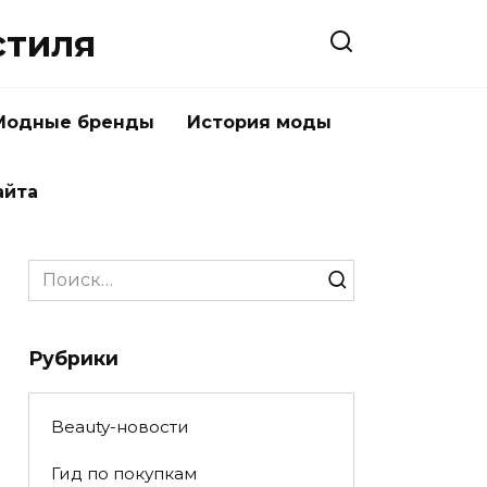
стиля
Модные бренды
История моды
айта
Search
for:
Рубрики
Beauty-новости
Гид по покупкам