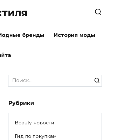
стиля
Модные бренды
История моды
айта
Search
for:
Рубрики
Beauty-новости
Гид по покупкам