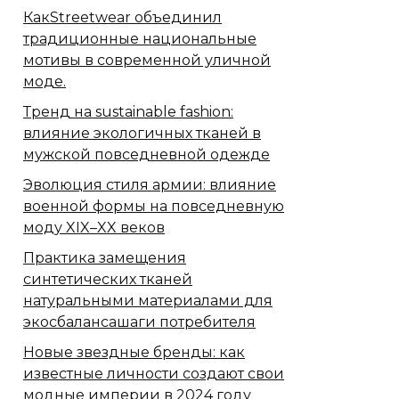
КакStreetwear объединил
традиционные национальные
мотивы в современной уличной
моде.
Тренд на sustainable fashion:
влияние экологичных тканей в
мужской повседневной одежде
Эволюция стиля армии: влияние
военной формы на повседневную
моду XIX–XX веков
Практика замещения
синтетических тканей
натуральными материалами для
экосбалансашаги потребителя
Новые звездные бренды: как
известные личности создают свои
модные империи в 2024 году