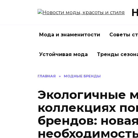
Перейти
Н
к
содержанию
Мода и знаменитости
Советы с
Устойчивая мода
Тренды сезон
ГЛАВНАЯ
»
МОДНЫЕ БРЕНДЫ
Экологичные м
коллекциях п
брендов: нова
необходимост