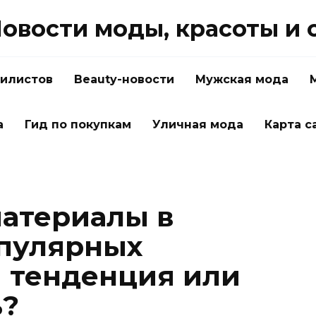
овости моды, красоты и 
тилистов
Beauty-новости
Мужская мода
а
Гид по покупкам
Уличная мода
Карта с
атериалы в
опулярных
я тенденция или
ь?