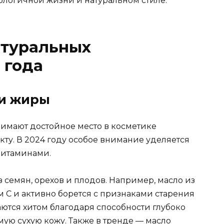
кологичной жизни и натуральном стиле.
атуральных
 года
 и жиры
имают достойное место в косметике
ту. В 2024 году особое внимание уделяется
витаминами.
 семян, орехов и плодов. Например, масло из
 C и активно борется с признаками старения
ются хитом благодаря способности глубоко
мую сухую кожу. Также в тренде — масло