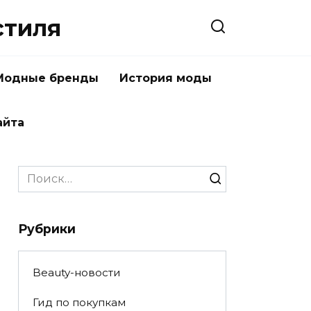
стиля
Модные бренды
История моды
айта
Search
for:
Рубрики
Beauty-новости
Гид по покупкам