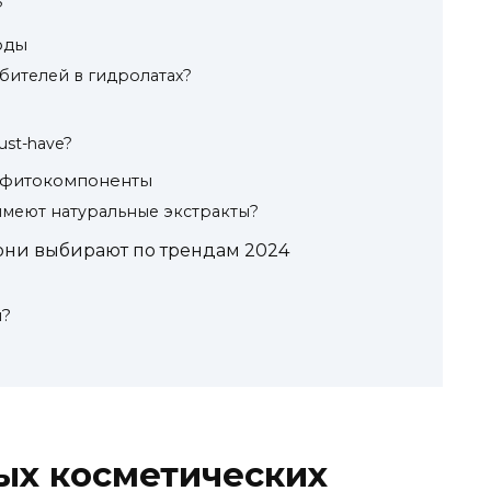
?
оды
бителей в гидролатах?
st-have?
и фитокомпоненты
имеют натуральные экстракты?
 они выбирают по трендам 2024
и?
ых косметических