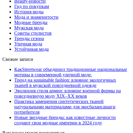
Beauty-новости
Гид по покупкам
История моды
Мода и знаменитости
Модные бренды
Мужская мода
Советы стилистов
Тренды сезона
Уличная мода
Устойчивая мода
Свежие записи
КакStreetwear объединил традиционные национальные
мотивы в современной уличной моде.
Тренд на sustainable fashion: влияние экологичных
тканей в мужской повседневной одежде
Эволюция стиля армии: влияние военной формы на
повседневную моду XIX–XX веков
Практика замещения синтетических тканей
натуральными материалами для экосбалансашаги
потребителя
Новые звездные бренды: как известные личности
создают свои модные империи в 2024 году
Вам также может понравиться