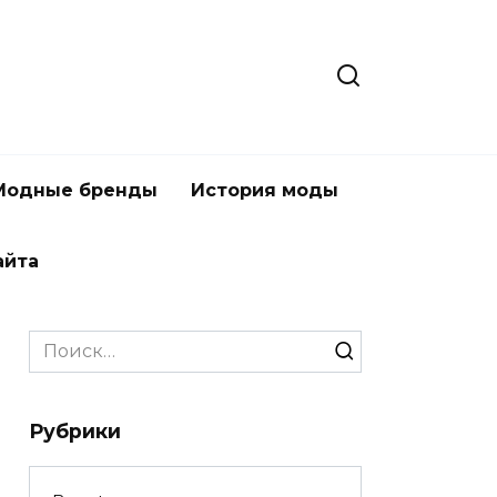
Модные бренды
История моды
айта
Search
for:
Рубрики