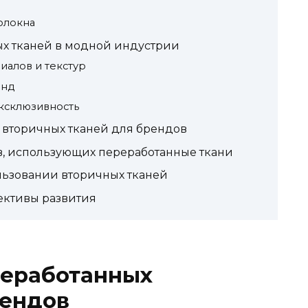
олокна
х тканей в модной индустрии
иалов и текстур
енд
ксклюзивность
вторичных тканей для брендов
, использующих переработанные ткани
ьзовании вторичных тканей
ективы развития
еработанных
рендов