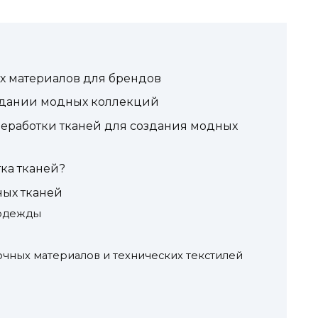
х материалов для брендов
здании модных коллекций
еработки тканей для создания модных
тка тканей?
ых тканей
одежды
очных материалов и технических текстилей