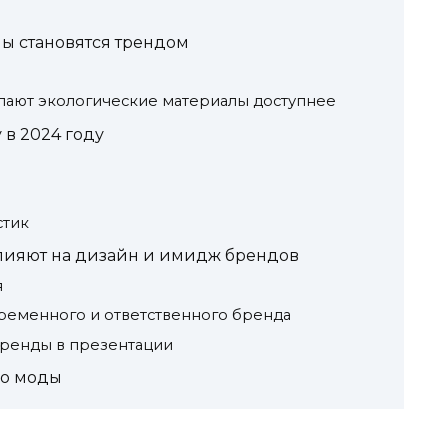
ы становятся трендом
н
лают экологические материалы доступнее
в 2024 году
стик
лияют на дизайн и имидж брендов
я
ременного и ответственного бренда
тренды в презентации
го моды