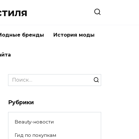
стиля
Модные бренды
История моды
айта
Search
for:
Рубрики
Beauty-новости
Гид по покупкам