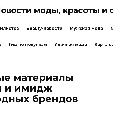
овости моды, красоты и 
тилистов
Beauty-новости
Мужская мода
а
Гид по покупкам
Уличная мода
Карта с
ые материалы
н и имидж
одных брендов