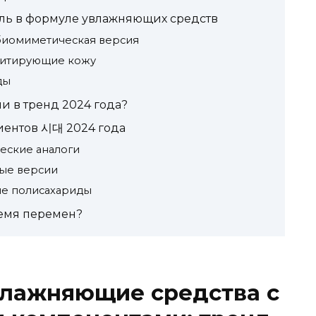
ль в формуле увлажняющих средств
 биомиметическая версия
митирующие кожу
ды
и в тренд 2024 года?
ентов 시대 2024 года
еские аналоги
ые версии
ые полисахариды
емя перемен?
лажняющие средства с