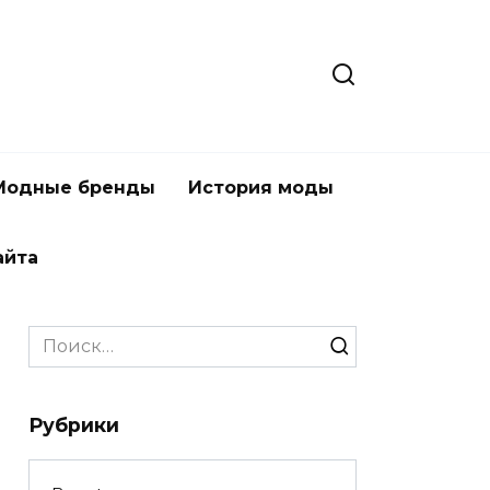
Модные бренды
История моды
айта
Search
for:
Рубрики