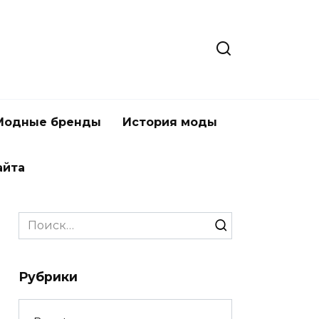
Модные бренды
История моды
айта
Search
for:
Рубрики