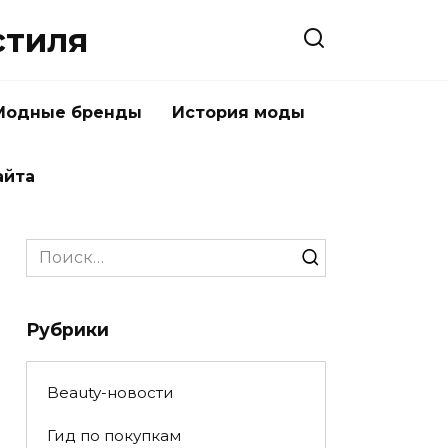
стиля
Модные бренды
История моды
айта
Search
for:
Рубрики
Beauty-новости
Гид по покупкам