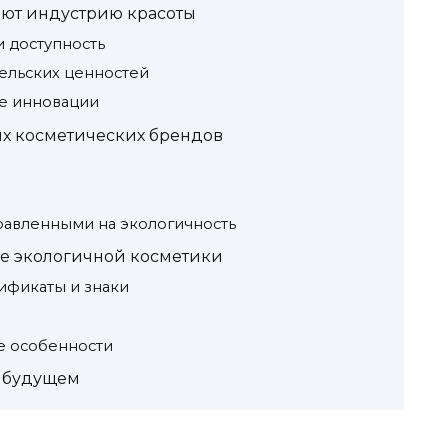
ют индустрию красоты
 доступность
льских ценностей
ие инновации
х косметических брендов
правленными на экологичность
ре экологичной косметики
ификаты и знаки
е особенности
в будущем