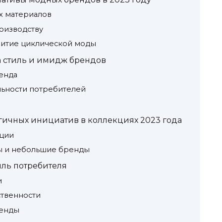
х материалов
оизводству
витие циклической моды
а стиль и имидж брендов
енда
ьности потребителей
ичных инициатив в коллекциях 2023 года
кции
ы и небольшие бренды
иль потребителя
и
ственности
ренды