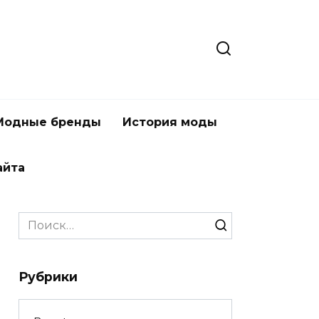
Модные бренды
История моды
айта
Search
for:
Рубрики