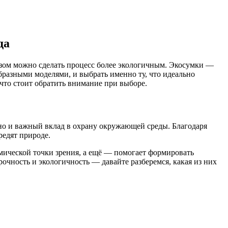
да
бразом можно сделать процесс более экологичным. Экосумки —
образными моделями, и выбрать именно ту, что идеально
а что стоит обратить внимание при выборе.
 но и важный вклад в охрану окружающей среды. Благодаря
редят природе.
омической точки зрения, а ещё — помогает формировать
рочность и экологичность — давайте разберемся, какая из них