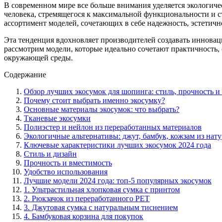
В современном мире все больше внимания уделяется экологиче
человека, стремящегося к максимальной функциональности и 
ассортимент моделей, сочетающих в себе надежность, эстетичн
Эта тенденция вдохновляет производителей создавать инновац
рассмотрим модели, которые идеально сочетают практичность,
окружающей среды.
Содержание
Обзор лучших экосумок для шопинга: стиль, прочность и 
Почему стоит выбрать именно экосумку?
Основные материалы экосумок: что выбрать?
Тканевые экосумки
Полиэстер и нейлон из переработанных материалов
Экологичные альтернативы: джут, бамбук, кожзам из нат
Ключевые характеристики лучших экосумок 2024 года
Стиль и дизайн
Прочность и вместимость
Удобство использования
Лучшие модели 2024 года: топ-5 популярных экосумок
1. Ультрастильная хлопковая сумка с принтом
2. Рюкзачок из переработанного PET
3. Джутовая сумка с натуральным тиснением
4. Бамбуковая корзина для покупок