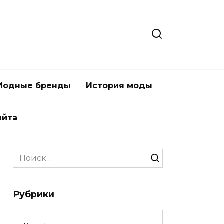
Модные бренды
История моды
айта
Search
for:
Рубрики